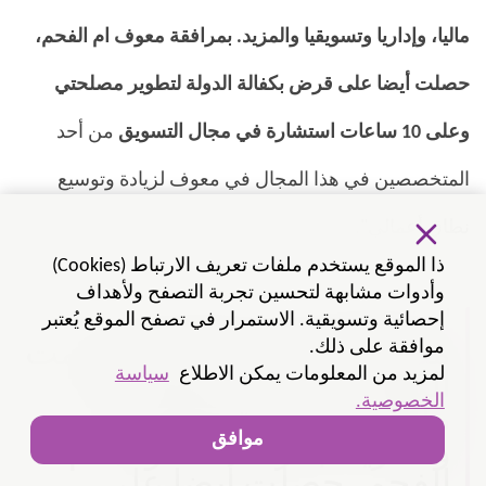
ماليا، وإداريا وتسويقيا والمزيد. بمرافقة معوف ام الفحم،
حصلت أيضا على قرض بكفالة الدولة لتطوير مصلحتي
وعلى 10 ساعات استشارة في مجال التسويق
من أحد
المتخصصين في هذا المجال في معوف لزيادة وتوسيع
نطاق أعمالي". ​
ذا الموقع يستخدم ملفات تعريف الارتباط (Cookies)
وأدوات مشابهة لتحسين تجربة التصفح ولأهداف
شاركت في دورة "ابدأ
إحصائية وتسويقية. الاستمرار في تصفح الموقع يُعتبر
مشروعك". في الدورة تعلمت
موافقة على ذلك.
لمزيد من المعلومات يمكن الاطلاع
سياسة
الكثير حول إدارة المصلحة
الخصوصية.
ماليا، وإداريا وتسويقيا
موافق
والمزيد. بمرافقة معوف ام
الفحم، حصلت أيضا على