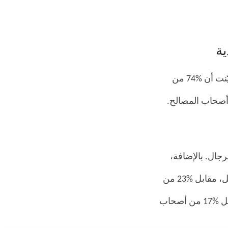
ة
خلال حرب سيوف حديدية، أجرت وكالة المصالح الصغيرة والمتوسطة استطلاعات بيّنت أن %74 من
لصعوبات في التدفق النقدي للمصلحة، مقابل %40 من الرجال. بالإضافة،
%27 من صاحبات المصالح قلقات من الصعوبة في إعادة المصلحة إلى نشاطها الكامل، مقابل %23 من
الرجال. تبين أيضا أن %18 من صاحبات المصالح قلقان أكثر من تسديد القروض، مقابل %17 من أصحاب