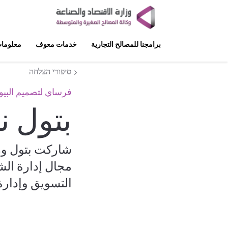
برامجنا للمصالح التجارية
خدمات معوف
معلومات
סיפורי הצלחה
فرساي لتصميم البيوت i home style
بتول ن
شاركت بتول وز
مجال إدارة الشؤ
التسويق وإدار