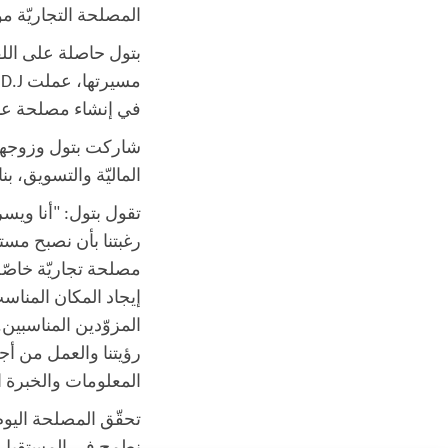
المصلحة التجاريّة موجودة في 
بتول حاصلة على اللق
في إنشاء مصلحة عائ
شاركت بتول وزوجها 
الماليّة والتسويق، ب
تقول بتول: "أنا ويس
رغبتنا بأن نصبح مستق
مصلحة تجاريّة خاصّة
إيجاد المكان المناسب
المزوّدين المناسبين
رؤيتنا والعمل من أج
المعلومات والخبرة ال
تحقّق المصلحة اليوم