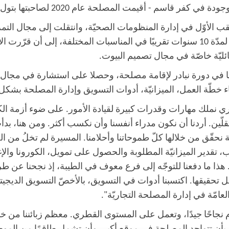
كفر قاسم - أقيمت المصلحة عام 2020 لصاحبتها بتول وزوجها يسري
ب الأوّل في إدارة المنظومات الصحيّة، وانتقلت إلى مجال التم
مسيرتها، عملت D.J لمدّة 10 سنوات تقريبًا في المناسبات المختلفة، إلى أن ق
ليّة خاصّة في مجال تصميم البيوت.
في دورة نبادر لإقامة مصلحة، وحصلا على استشارة في مجال 
ناء خطّة العمل، الميزانيّة، أدوات التسويق وإدارة المصلحة بشكل
ري نملك مهارات وقدرات كبيرة لقيادة الأمور. على ضوء أزمة الك
لّين. أردنا أن نكون مدراء أنفسنا وأن نكسب أكثر. ومن هنا، بدأت
 نحقّق من خلالها كلّ طموحاتنا وأحلامنا. المسيرة لم تخلُ من ا
، تقدير الميزانيّة المطلوبة والحصول على تمويل، الكورونا والإغ
. هذا ما دفعنا للتوجّه إلى فرع معوف في الطيبة، إذ نجحنا عن ط
ل تحقيقها. اكتسبنا أدوات في التسويق، بالأخصّ التسويق الديجيت
عامّة في إدارة المصلحة التجاريّة".
 نجاحًا جيدًا، وتعمل على المستوى القطري. معظم زبائننا من خ