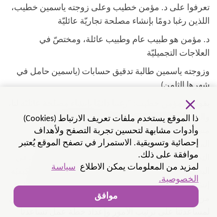
تعرفوا على د. مؤمن خطيب وعلى زوجته ياسمين خطيب،
اللذين رغبا دومًا بإنشاء مصلحة تجاريّة عائليّة
د. مؤمن هو طبيب عام وطبيب عائلة، ومختصّ في
العلاجات التجميليّة
وزوجته ياسمين طالبة تدقيق حسابات (ياسمين حامل في
شهرها الثامن)
يقول د. مؤمن خطيب: "رغبنا دائمًا بإنشاء مصلحة عائليّة لنا،
والتي تلبّي احتياجات الشريحة العربيّة والطلب على
ذا الموقع يستخدم ملفات تعريف الارتباط (Cookies)
وأدوات مشابهة لتحسين تجربة التصفح ولأهداف
مستحضرات التجميل الطبيعيّة، وتعالج المشاكل الطبيّة
إحصائية وتسويقية. الاستمرار في تصفح الموقع يُعتبر
المختلفة، وذلك تحت سقف واحد متجرًا لمستحضرات
موافقة على ذلك.
التجميل إلى جانب عيادة للعلاجات التجميليّة الطبيعيّة. في
لمزيد من المعلومات يمكن الاطلاع
سياسة
البداية، راودتنا العديد من التساؤلات والتخبّطات حول كيفيّة
الخصوصية.
إنشاء المصلحة، وهل من الأفضل أن نستورد أم أن نشتري
موافق
من المزوّدين المحلّيين. لذلك، فكّرنا في استشارة مختصّين
لمساعدتنا على ترتيب الأمور وإعداد خطّة عمل تساعدنا