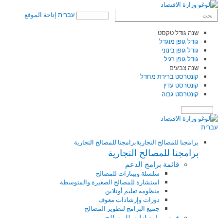
עברית
إتاحة الموقع
שנה גודל טקסט
גודל גופן מוגדל
גודל גופן בינוני
גודל גופן רגיל
שנה צבעים
קונטרסט ברירת מחדל
קונטרסט עדין
קונטרסט גבוה
תפריט
עברית
برامجنا للمصالح التجارية
برامجنا للمصالح التجارية
برامجنا للمصالح التجارية
قائمة برامج الدعم
سلسلة وبينارات للمصالح
استشارة للمصالح الصغيرة والمتوسطة
منظومة تعليم أونلاين
دورات وإرشادات معوف
جميع البرامج لتطوير المصالح
فرص وامتيازات للمصالح